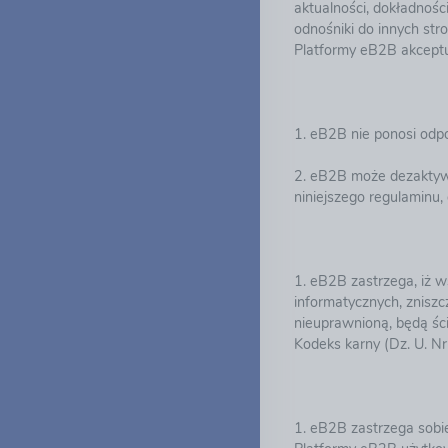
aktualności, dokładnośc
odnośniki do innych st
Platformy eB2B akceptu
1. eB2B nie ponosi odp
2. eB2B może dezaktywo
niniejszego regulaminu,
1. eB2B zastrzega, iż w
informatycznych, znisz
nieuprawnioną, będą śc
Kodeks karny (Dz. U. Nr
1. eB2B zastrzega sobi