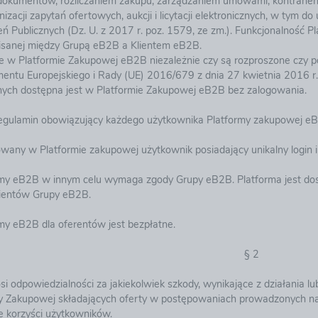
dokumentów, rozliczaniem zakupu, zarządzaniem umowami, kontrahe
nizacji zapytań ofertowych, aukcji i licytacji elektronicznych, w tym
Publicznych (Dz. U. z 2017 r. poz. 1579, ze zm.). Funkcjonalność P
isanej między Grupą eB2B a Klientem eB2B.
 w Platformie Zakupowej eB2B niezależnie czy są rozproszone czy p
entu Europejskiego i Rady (UE) 2016/679 z dnia 27 kwietnia 2016 r.
nych dostępna jest w Platformie Zakupowej eB2B bez zalogowania.
Regulamin obowiązujący każdego użytkownika Platformy zakupowej e
iowany w Platformie zakupowej użytkownik posiadający unikalny logi
ormy eB2B w innym celu wymaga zgody Grupy eB2B. Platforma jest d
ientów Grupy eB2B.
rmy eB2B dla oferentów jest bezpłatne.
§ 2
i odpowiedzialności za jakiekolwiek szkody, wynikające z działania l
y Zakupowej składających oferty w postępowaniach prowadzonych na
 korzyści użytkowników.