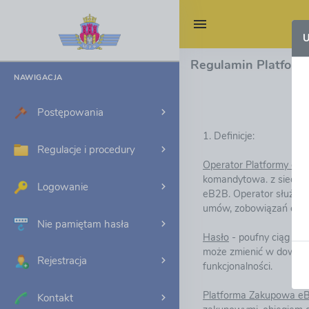
U
Regulamin Platfor
NAWIGACJA
Postępowania
1. Definicje:
Regulacje i procedury
Operator Platformy eB
komandytowa. z siedzib
Logowanie
eB2B. Operator służy s
umów, zobowiązań czy 
Nie pamiętam hasła
Hasło
- poufny ciąg zn
może zmienić w dowolny
Rejestracja
funkcjonalności.
Platforma Zakupowa e
Kontakt