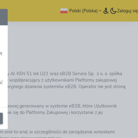
Polski (Polska)
Zaloguj się
dę
przy Al. KEN 51 lok U21 oraz eB2B Service Sp. z o. o. spółka
cznej współpracujący z użytkownikami Platformy zakupowej
ić
awaryjnego działania systemów eB2B. Operator nie jest stroną
 Zakupowej generowany w systemie eB2B, które Użytkownik
nie się do Platformy Zakupowej i korzystanie z jej
ym end-to-end, w szczególności do zarządzania wnioskami