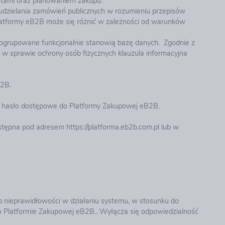
ntami oraz planowaniem zakupu.
 do udzielania zamówień publicznych w rozumieniu przepisów
latformy eB2B może się różnić w zależności od warunków
ogrupowane funkcjonalnie stanowią bazę danych.​ Zgodnie z
 w sprawie ochrony osób fizycznych klauzula informacyjna
B2B.
n i hasło dostępowe do Platformy Zakupowej eB2B.
ostępna pod adresem
https://platforma.eb2b.com.pl
lub w
ub nieprawidłowości w działaniu systemu, w stosunku do
 Platformie Zakupowej eB2B.. Wyłącza się odpowiedzialność