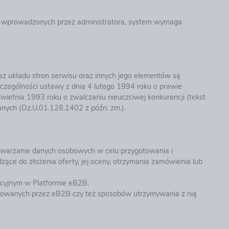
n wprowadzonych przez administratora, system wymaga
az układu stron serwisu oraz innych jego elementów są
zczególności ustawy z dnia 4 lutego 1994 roku o prawie
wietnia 1993 roku o zwalczaniu nieuczciwej konkurencji (tekst
anych (Dz.U.01.128.1402 z późn. zm.).
etwarzanie danych osobowych w celu przygotowania i
e do złożenia oferty, jej oceny, otrzymania zamówienia lub
cyjnym
w Platformie eB2B.
tosowanych przez eB2B czy też sposobów utrzymywania z nią