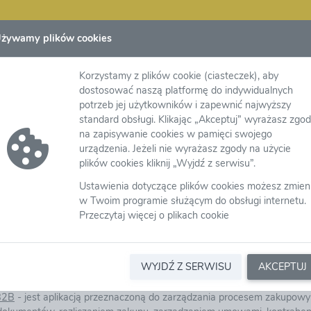
żywamy plików cookies
my Zakupowej eB2B
Korzystamy z plików cookie (ciasteczek), aby
dostosować naszą platformę do indywidualnych
potrzeb jej użytkowników i zapewnić najwyższy
§ 1
standard obsługi. Klikając „Akceptuj” wyrażasz zgo
na zapisywanie cookies w pamięci swojego
urządzenia. Jeżeli nie wyrażasz zgody na użycie
plików cookies kliknij „Wyjdź z serwisu”.
2B
– Grupa eB2B obejmująca eB2B sp. z o. o. z siedzibą w Warszawie 
ą w Warszawie przy Al. KEN 51 lok U21 pełniący rolę pomocy techni
Ustawienia dotyczące plików cookies możesz zmien
woją wiedzą i doświadczeniem na rzecz użytkowników w zakresie bez
w Twoim programie służącym do obsługi internetu.
innych wzajemnych relacji zawieranych pomiędzy Użytkownikami.
Przeczytaj więcej o plikach cookie
aków literowych, cyfrowych lub innych wprowadzanych do Platformy
m czasie użytkowania Platformy Zakupowej. Hasło umożliwia zalogowa
WYJDŹ Z SERWISU
AKCEPTUJ
B2B
- jest aplikacją przeznaczoną do zarządzania procesem zakupow