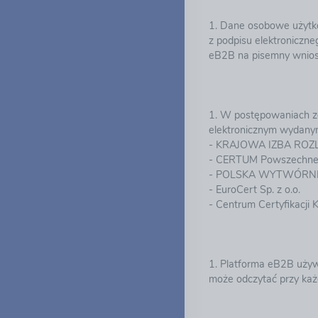
1. Dane osobowe użytko
z podpisu elektroniczn
eB2B na pisemny wnios
1. W postępowaniach z
elektronicznym wydanym
- KRAJOWA IZBA ROZL
- CERTUM Powszechne 
- POLSKA WYTWÓRNI
- EuroCert Sp. z o.o.
- Centrum Certyfikacji 
1. Platforma eB2B używ
może odczytać przy każ