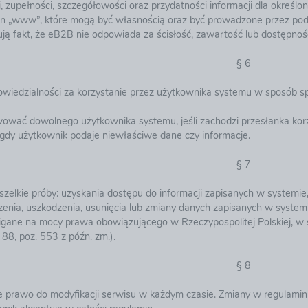
i, zupełności, szczegółowości oraz przydatności informacji dla okre
ron „www”, które mogą być własnością oraz być prowadzone przez podm
ją fakt, że eB2B nie odpowiada za ścisłość, zawartość lub dostępnoś
§ 6
owiedzialności za korzystanie przez użytkownika systemu w sposób sp
wać dowolnego użytkownika systemu, jeśli zachodzi przesłanka korz
 gdy użytkownik podaje niewłaściwe dane czy informacje.
§ 7
szelkie próby: uzyskania dostępu do informacji zapisanych w systemie
czenia, uszkodzenia, usunięcia lub zmiany danych zapisanych w syste
igane na mocy prawa obowiązującego w Rzeczypospolitej Polskiej, w 
 88, poz. 553 z późn. zm.).
§ 8
e prawo do modyfikacji serwisu w każdym czasie. Zmiany w regulamin