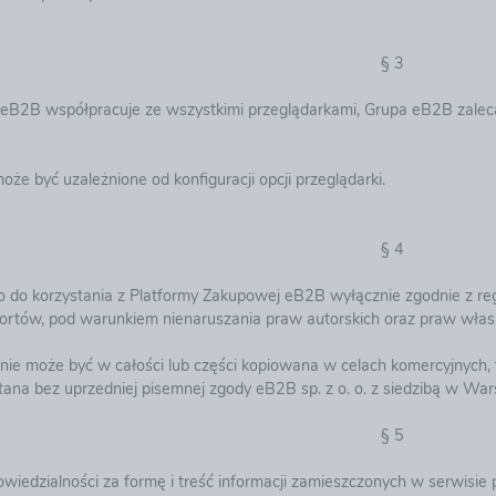
§ 3
eB2B współpracuje ze wszystkimi przeglądarkami, Grupa eB2B zaleca
oże być uzależnione od konfiguracji opcji przeglądarki.
§ 4
 do korzystania z Platformy Zakupowej eB2B wyłącznie zgodnie z re
ortów, pod warunkiem nienaruszania praw autorskich oraz praw wła
 nie może być w całości lub części kopiowana w celach komercyjnych,
ana bez uprzedniej pisemnej zgody eB2B sp. z o. o. z siedzibą w War
§ 5
wiedzialności za formę i treść informacji zamieszczonych w serwisie