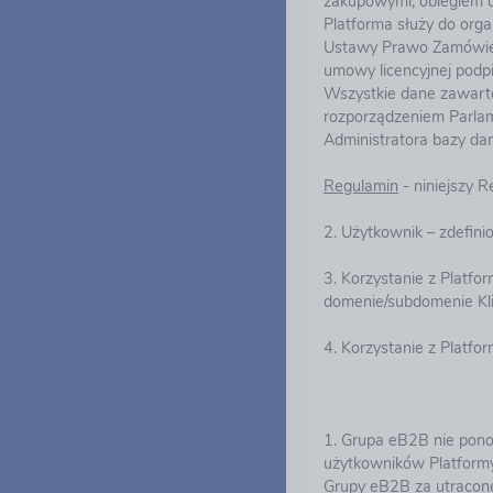
zakupowymi, obiegiem 
Platforma służy do orga
Ustawy Prawo Zamówień 
umowy licencyjnej podp
Wszystkie dane zawarte
rozporządzeniem Parlam
Administratora bazy da
Regulamin
- niniejszy 
2. Użytkownik – zdefin
3. Korzystanie z Platf
domenie/subdomenie Kl
4. Korzystanie z Platfo
1. Grupa eB2B nie ponos
użytkowników Platform
Grupy eB2B za utracone