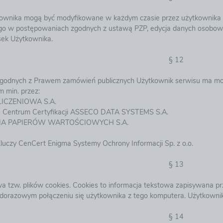
wnika mogą być modyfikowane w każdym czasie przez użytkownika lu
ego w postępowaniach zgodnych z ustawą PZP, edycja danych osobow
ek Użytkownika.
§ 12
godnych z Prawem zamówień publicznych Użytkownik serwisu ma moż
 min. przez:
ICZENIOWA S.A.
Centrum Certyfikacji ASSECO DATA SYSTEMS S.A.
A PAPIERÓW WARTOŚCIOWYCH S.A.
Kluczy CenCert Enigma Systemy Ochrony Informacji Sp. z o.o.
§ 13
a tzw. plików cookies. Cookies to informacja tekstowa zapisywana p
dorazowym połączeniu się użytkownika z tego komputera. Użytkownik 
§ 14