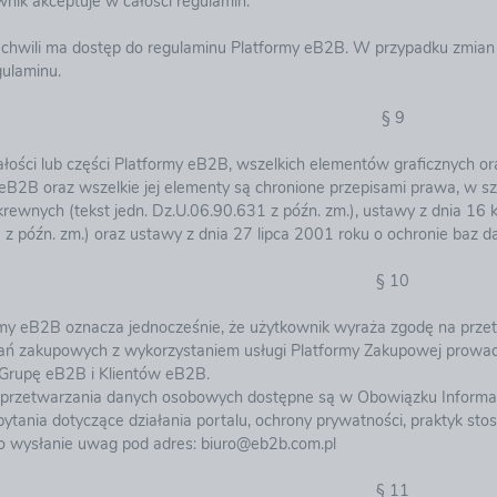
nik akceptuje w całości regulamin.
 chwili ma dostęp do regulaminu Platformy eB2B. W przypadku zmia
gulaminu.
§ 9
łości lub części Platformy eB2B, wszelkich elementów graficznych or
 eB2B oraz wszelkie jej elementy są chronione przepisami prawa, w s
rewnych (tekst jedn. Dz.U.06.90.631 z późn. zm.), ustawy z dnia 16 k
z późn. zm.) oraz ustawy z dnia 27 lipca 2001 roku o ochronie baz d
§ 10
ormy eB2B oznacza jednocześnie, że użytkownik wyraża zgodę na prz
 zakupowych z wykorzystaniem usługi Platformy Zakupowej prowadząc
Grupę eB2B i Klientów eB2B.
e przetwarzania danych osobowych dostępne są w
Obowiązku Informa
pytania dotyczące działania portalu, ochrony prywatności, praktyk s
 o wysłanie uwag pod adres:
biuro@eb2b.com.pl
§ 11