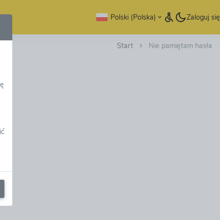
Polski (Polska)
Zaloguj się
Start
Nie pamiętam hasła
dę
ić