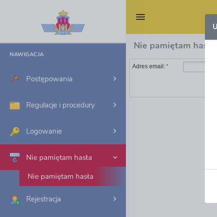
U
Nie pamiętam hasła
NAWIGACJA
Adres email:
*
Postępowania
Regulacje i procedury
Logowanie
Nie pamiętam hasła
Nie pamiętam hasła
Rejestracja